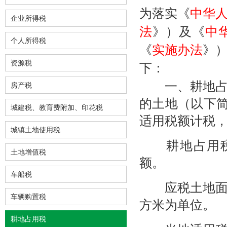
为落实《
中华
企业所得税
法
》）及《
中
个人所得税
《
实施办法
》
下：
资源税
一、耕地占用
房产税
的土地（以下简
城建税、教育费附加、印花税
适用税额计税
城镇土地使用税
耕地占用税计
土地增值税
额。
车船税
应税土地面积
车辆购置税
方米为单位。
耕地占用税