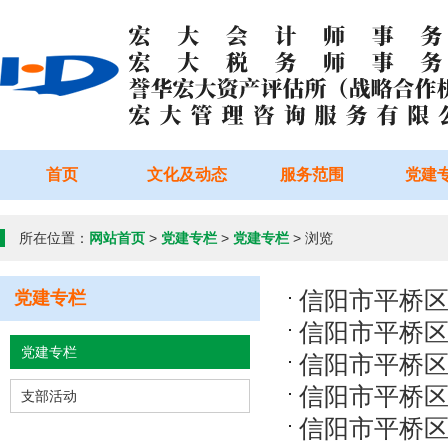
首页
文化及动态
服务范围
党建
所在位置：
网站首页
>
党建专栏
>
党建专栏
> 浏览
信阳市平桥区能力
党建专栏
信阳市平桥区能力
党建专栏
信阳市平桥区能力
信阳市平桥区能力
支部活动
信阳市平桥区能力